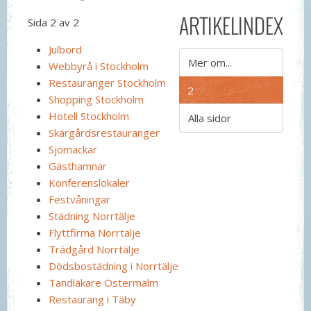
ARTIKELINDEX
Sida 2 av 2
Julbord
Mer om...
Webbyrå i Stockholm
Restauranger Stockholm
2
Shopping Stockholm
Hotell Stockholm
Alla sidor
Skärgårdsrestauranger
Sjömackar
Gästhamnar
Konferenslokaler
Festvåningar
Städning Norrtälje
Flyttfirma Norrtälje
Trädgård Norrtälje
Dödsbostädning i Norrtälje
Tandläkare Östermalm
Restaurang i Täby