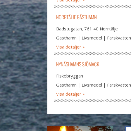
NORRTÄLJE GÄSTHAMN
Badstugatan, 761 40 Norrtälje
Gästhamn | Livsmedel | Färskvatten
Visa detaljer
NYNÄSHAMNS SJÖMACK
Fiskebryggan
Gästhamn | Livsmedel | Färskvatten 
Visa detaljer