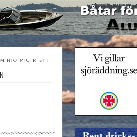
M
N
O
P
Q
R
S
T
 N