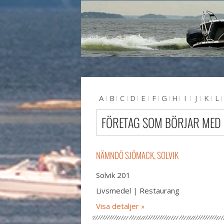
A
B
C
D
E
F
G
H
I
J
K
L
U
V
W
X
Y
Z
#
FÖRETAG SOM BÖRJAR MED
NÄMNDÖ SJÖMACK, SOLVIK
Solvik 201
Livsmedel | Restaurang
Visa detaljer