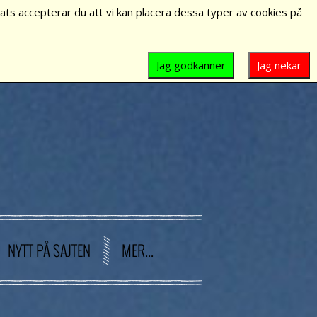
ts accepterar du att vi kan placera dessa typer av cookies på
Jag godkänner
Jag nekar
NYTT PÅ SAJTEN
MER...