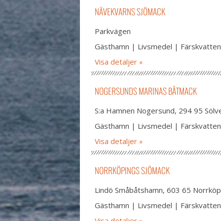
NÄVEKVARNS SJÖMACK
Parkvägen
Gästhamn | Livsmedel | Färskvatten
Visa detaljer
NOGERSUNDS MARINAS BÅTMACK
S:a Hamnen Nogersund, 294 95 Sölv
Gästhamn | Livsmedel | Färskvatten
Visa detaljer
NORRKÖPINGS SJÖMACK
Lindö Småbåtshamn, 603 65 Norrköp
Gästhamn | Livsmedel | Färskvatten
Visa detaljer