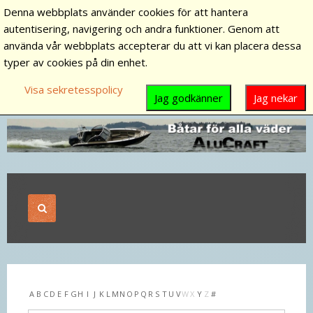
Denna webbplats använder cookies för att hantera
autentisering, navigering och andra funktioner. Genom att
använda vår webbplats accepterar du att vi kan placera dessa
typer av cookies på din enhet.
Visa sekretesspolicy
Jag godkänner
Jag nekar
A
B
C
D
E
F
G
H
I
J
K
L
M
N
O
P
Q
R
S
T
U
V
W
X
Y
Z
#