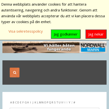
Denna webbplats använder cookies för att hantera
autentisering, navigering och andra funktioner. Genom att
använda vår webbplats accepterar du att vi kan placera dessa
typer av cookies på din enhet.
Visa sekretesspolicy
Jag godkänner
Jag nekar
A
B
C
D
E
F
G
H
I
J
K
L
M
N
O
P
Q
R
S
T
U
V
W
X
Y
Z
#