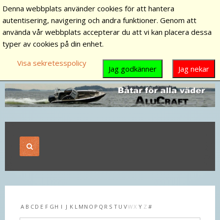
Denna webbplats använder cookies för att hantera
autentisering, navigering och andra funktioner. Genom att
använda vår webbplats accepterar du att vi kan placera dessa
typer av cookies på din enhet.
Visa sekretesspolicy
Jag godkänner
Jag nekar
A
B
C
D
E
F
G
H
I
J
K
L
M
N
O
P
Q
R
S
T
U
V
W
X
Y
Z
#