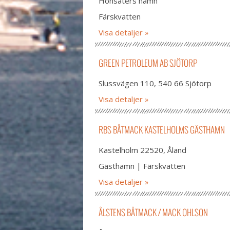
Hönsäters hamn
Färskvatten
Visa detaljer
GREEN PETROLEUM AB SJÖTORP
Slussvägen 110, 540 66 Sjötorp
Visa detaljer
RBS BÅTMACK KASTELHOLMS GÄSTHAMN
Kastelholm 22520, Åland
Gästhamn | Färskvatten
Visa detaljer
ÅLSTENS BÅTMACK / MACK OHLSON