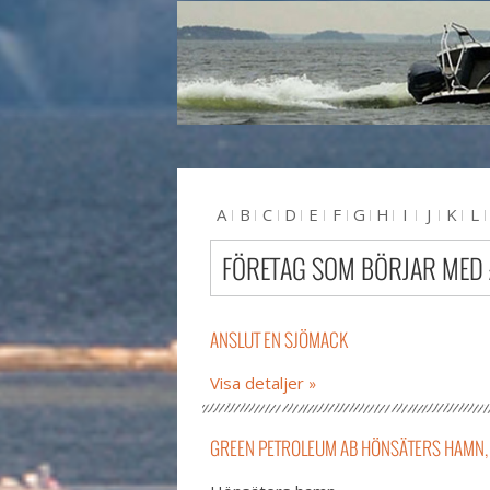
A
B
C
D
E
F
G
H
I
J
K
L
U
V
W
X
Y
Z
#
FÖRETAG SOM BÖRJAR MED
ANSLUT EN SJÖMACK
Visa detaljer
GREEN PETROLEUM AB HÖNSÄTERS HAMN, 