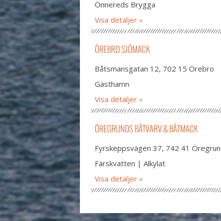
Önnereds Brygga
Visa detaljer
ÖREBRO SJÖMACK
Båtsmansgatan 12, 702 15 Örebro
Gästhamn
Visa detaljer
ÖREGRUNDS BÅTVARV & BÅTMACK
Fyrskeppsvägen 37, 742 41 Öregru
Färskvatten | Alkylat
Visa detaljer