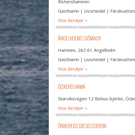
Ålstenshamnen
Gästhamn | Livsmedel | Färskvatten
Visa detaljer
ÄNGELHOLMS SJÖMACK
Hamnen, 262 61 Ängelholm
Gästhamn | Livsmedel | Färskvatten
Visa detaljer
ÖCKERÖ HAMN
Skarviksvägen 12 Bohus-björkö, Öck
Visa detaljer
ÖNNEREDS DIESELSTATION