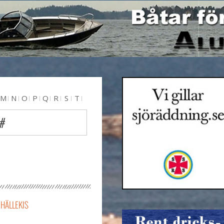
M
N
O
P
Q
R
S
T
 #
HÄLLEKIS