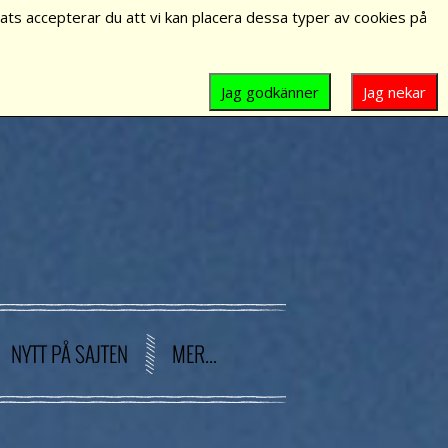
ts accepterar du att vi kan placera dessa typer av cookies på
Jag godkänner
Jag nekar
NYTT PÅ SAJTEN
MER...