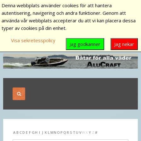
Denna webbplats använder cookies för att hantera
autentisering, navigering och andra funktioner. Genom att
använda vår webbplats accepterar du att vi kan placera dessa
typer av cookies på din enhet.
Visa sekretesspolicy
Jag godkänner
Jag nekar
A
B
C
D
E
F
G
H
I
J
K
L
M
N
O
P
Q
R
S
T
U
V
W
X
Y
Z
#