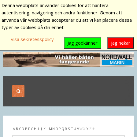
Denna webbplats använder cookies för att hantera
autentisering, navigering och andra funktioner. Genom att
använda vår webbplats accepterar du att vi kan placera dessa
typer av cookies på din enhet.
Visa sekretesspolicy
Jag godkänner
Jag nekar
A
B
C
D
E
F
G
H
I
J
K
L
M
N
O
P
Q
R
S
T
U
V
W
X
Y
Z
#