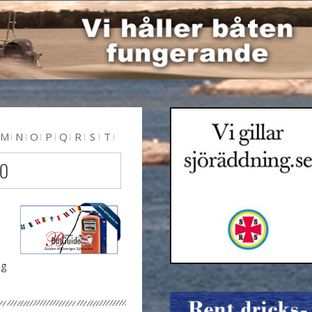
M
N
O
P
Q
R
S
T
 O
ng