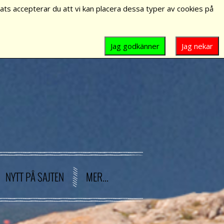
ts accepterar du att vi kan placera dessa typer av cookies på
Jag godkänner
Jag nekar
NYTT PÅ SAJTEN
MER...