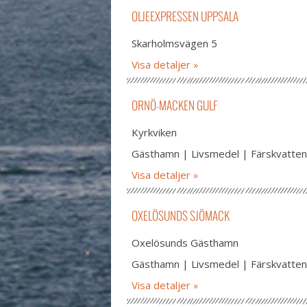
OLJEEXPRESSEN UPPSALA
Skarholmsvägen 5
Visa detaljer
ORNÖ-MACKEN GULF
Kyrkviken
Gästhamn | Livsmedel | Färskvatten 
Visa detaljer
OXELÖSUNDS SJÖMACK
Oxelösunds Gästhamn
Gästhamn | Livsmedel | Färskvatten
Visa detaljer