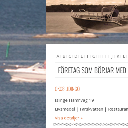
A
B
C
D
E
F
G
H
I
J
K
L
U
V
W
X
Y
Z
#
FÖRETAG SOM BÖRJAR MED
OKQ8 LIDINGÖ
Islinge Hamnväg 19
Livsmedel | Färskvatten | Restaura
Visa detaljer